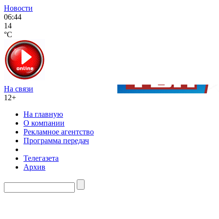
Новости
06:44
14
°C
На связи
12+
На главную
О компании
Рекламное агентство
Программа передач
Телегазета
Архив