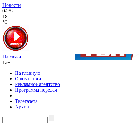
Новости
04:52
18
°C
На связи
12+
На главную
О компании
Рекламное агентство
Программа передач
Телегазета
Архив