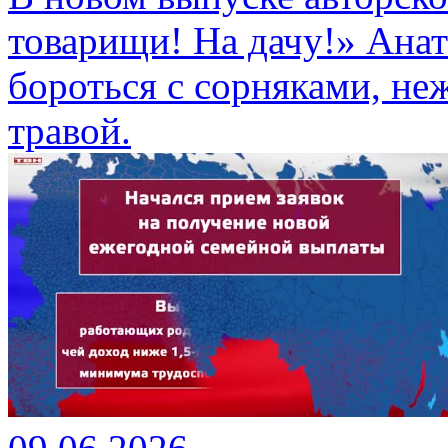
товарищи! На дачу!» Анат
бороться с сорняками, н
травой.