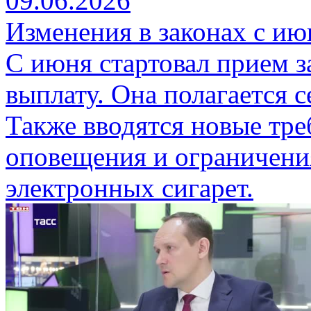
09.06.2026
Изменения в законах с ию
С июня стартовал прием 
выплату. Она полагается 
Также вводятся новые тре
оповещения и ограничени
электронных сигарет.