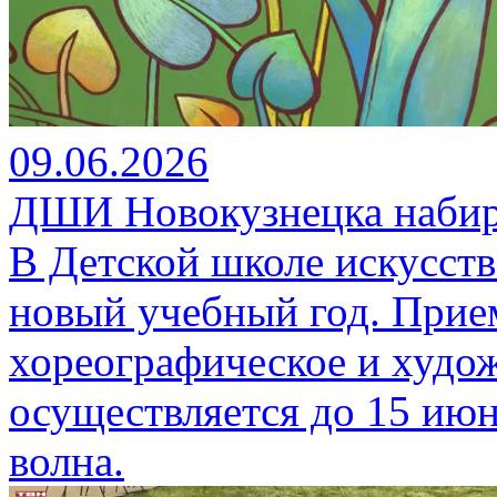
09.06.2026
ДШИ Новокузнецка набир
В Детской школе искусст
новый учебный год. Прием
хореографическое и худо
осуществляется до 15 июня
волна.