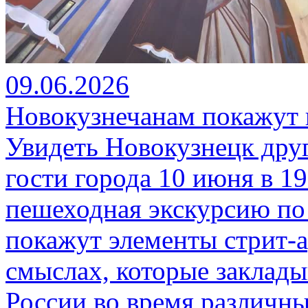
09.06.2026
Новокузнечанам покажут 
Увидеть Новокузнецк дру
гости города 10 июня в 19
пешеходная экскурсию по
покажут элементы стрит-ар
смыслах, которые заклады
России во время различны