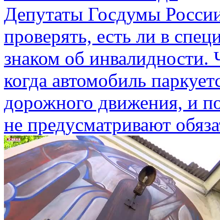
Депутаты Госдумы России
проверять, есть ли в спе
знаком об инвалидности. 
когда автомобиль паркует
дорожного движения, и п
не предусматривают обяз