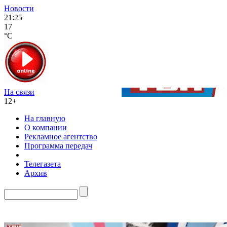
Новости
21:25
17
°C
На связи
12+
На главную
О компании
Рекламное агентство
Программа передач
Телегазета
Архив