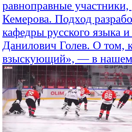
равноправные участники, 
Кемерова. Подход разрабо
кафедры русского языка и
Данилович Голев. О том, к
взыскующий», — в нашем