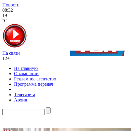
Новости
08:32
19
°C
На связи
12+
На главную
О компании
Рекламное агентство
Программа передач
Телегазета
Архив