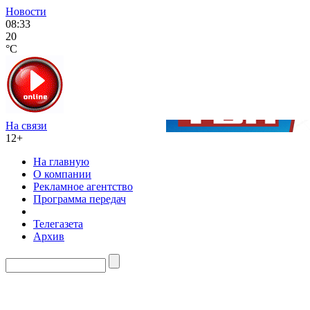
Новости
08:33
20
°C
На связи
12+
На главную
О компании
Рекламное агентство
Программа передач
Телегазета
Архив