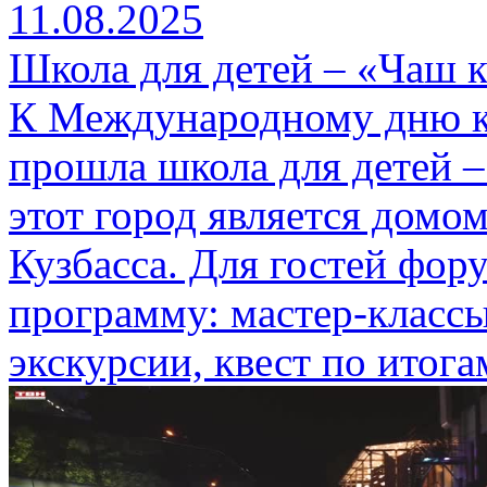
11.08.2025
Школа для детей – «Чаш к
К Международному дню к
прошла школа для детей –
этот город является домо
Кузбасса. Для гостей фор
программу: мастер-классы
экскурсии, квест по итог