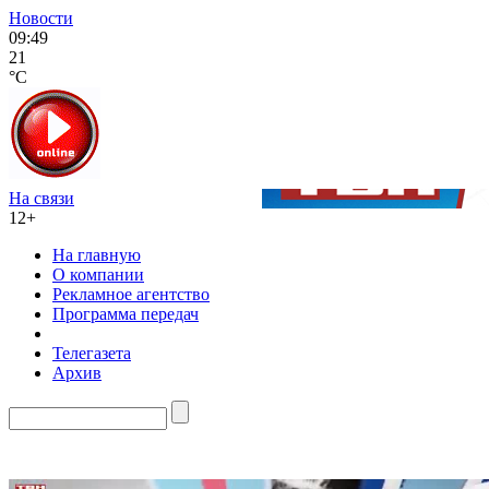
Новости
09:49
21
°C
На связи
12+
На главную
О компании
Рекламное агентство
Программа передач
Телегазета
Архив