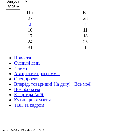
Пн
Вт
27
28
3
4
10
11
17
18
24
25
31
1
Новости
Судный день
7 дней
Авторские программы
Спецпроекты
Вперёд, товарищи! На дачу! - Всё моё!
Все обо всем
Квартира № 50
Кулинарная магия
ТВН за кадром
тел. 8(3843) 46-44-22