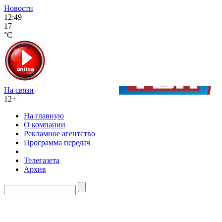
Новости
12:49
17
°C
На связи
12+
На главную
О компании
Рекламное агентство
Программа передач
Телегазета
Архив