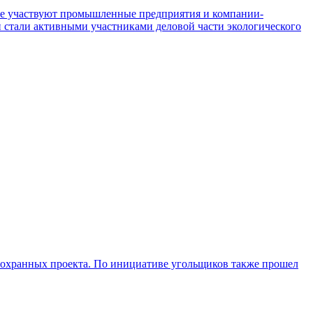
уме участвуют промышленные предприятия и компании-
 стали активными участниками деловой части экологического
оохранных проекта. По инициативе угольщиков также прошел