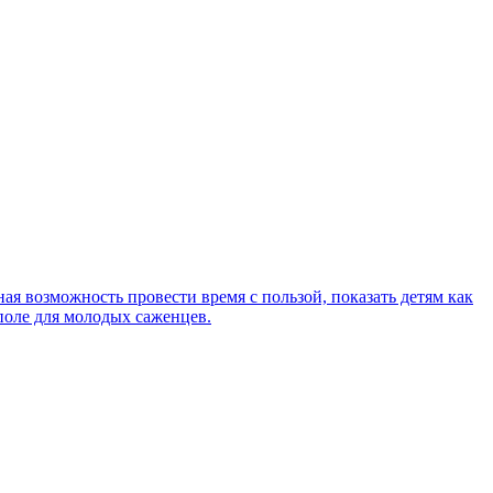
ая возможность провести время с пользой, показать детям как
поле для молодых саженцев.