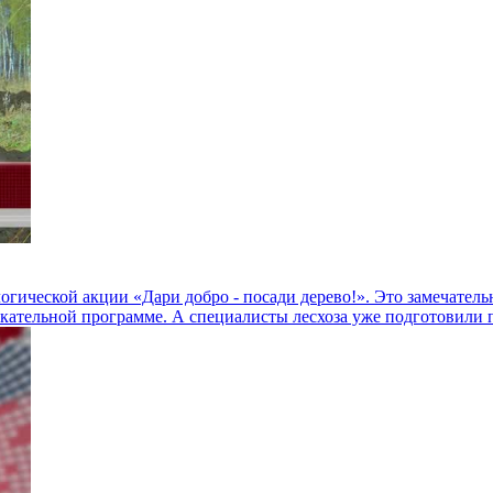
гической акции «Дари добро - посади дерево!». Это замечательн
екательной программе. А специалисты лесхоза уже подготовили 