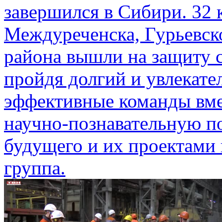
завершился в Сибири. 32 
Междуреченска, Гурьевско
района вышли на защиту 
пройдя долгий и увлекате
эффективные команды вмес
научно-познавательную п
будущего и их проектами
группа.