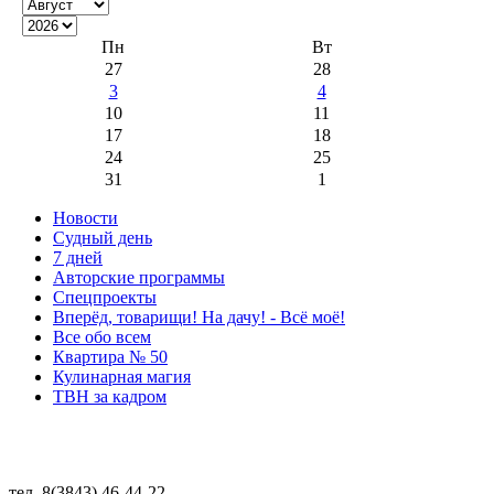
Пн
Вт
27
28
3
4
10
11
17
18
24
25
31
1
Новости
Судный день
7 дней
Авторские программы
Спецпроекты
Вперёд, товарищи! На дачу! - Всё моё!
Все обо всем
Квартира № 50
Кулинарная магия
ТВН за кадром
тел. 8(3843) 46-44-22