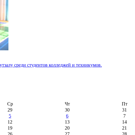
тзалу среди студентов колледжей и техникумов.
Ср
Чт
Пт
29
30
31
5
6
7
12
13
14
19
20
21
26
27
28