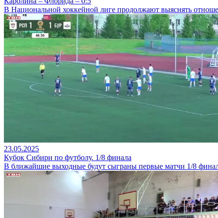
Каролина – Флорида – 0:5
В Национальной хоккейной лиге продолжают выяснять отноше
23.05.2025
Кубок Сибири по футболу. 1/8 финала
В ближайшие выходные будут сыграны первые матчи 1/8 финал