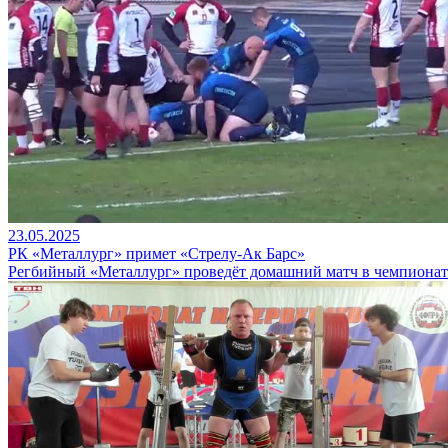
23.05.2025
РК «Металлург» примет «Стрелу-Ак Барс»
Регбийный «Металлург» проведёт домашний матч в чемпионат