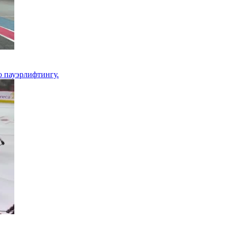
 пауэрлифтингу.