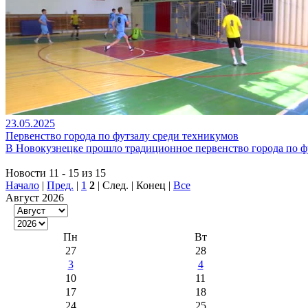
23.05.2025
Первенство города по футзалу среди техникумов
В Новокузнецке прошло традиционное первенство города по фу
Новости 11 - 15 из 15
Начало
|
Пред.
|
1
2
| След. | Конец
|
Все
Август 2026
Пн
Вт
27
28
3
4
10
11
17
18
24
25