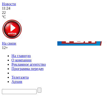
Новости
11:24
22
°C
На связи
12+
На главную
О компании
Рекламное агентство
Программа передач
Телегазета
Архив