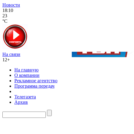
Новости
18:10
23
°C
На связи
12+
На главную
О компании
Рекламное агентство
Программа передач
Телегазета
Архив