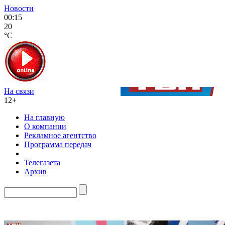
Новости
00:15
20
°C
На связи
12+
На главную
О компании
Рекламное агентство
Программа передач
Телегазета
Архив