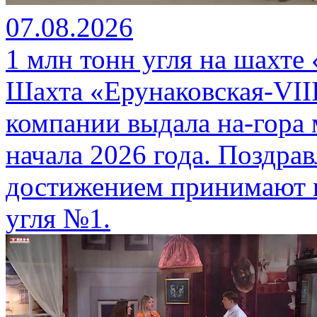
07.08.2026
1 млн тонн угля на шахте
Шахта «Ерунаковская-VII
компании выдала на-гора
начала 2026 года. Поздра
достижением принимают г
угля №1.