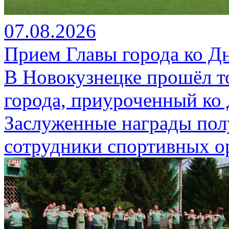
07.08.2026
Прием Главы города ко Д
В Новокузнецке прошёл т
города, приуроченный ко
Заслуженные награды пол
сотрудники спортивных о