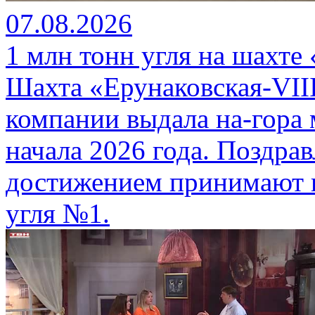
07.08.2026
1 млн тонн угля на шахте
Шахта «Ерунаковская-VII
компании выдала на-гора
начала 2026 года. Поздра
достижением принимают г
угля №1.