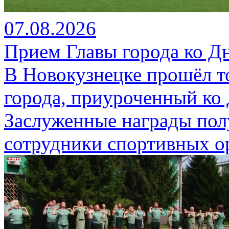
07.08.2026
Прием Главы города ко Д
В Новокузнецке прошёл т
города, приуроченный ко
Заслуженные награды пол
сотрудники спортивных о