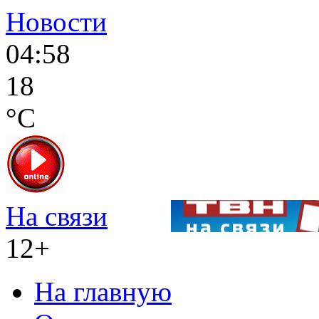
Новости
04:58
18
°C
На связи
12+
На главную