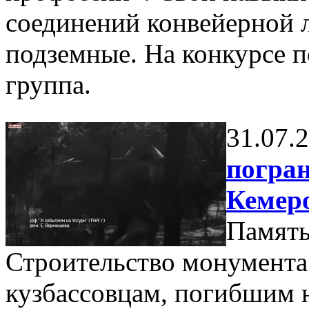
соединений конвейерной л
подземные. На конкурсе 
группа.
31.07.
погра
Кемер
Память
Строительство монумента
кузбассовцам, погибшим н