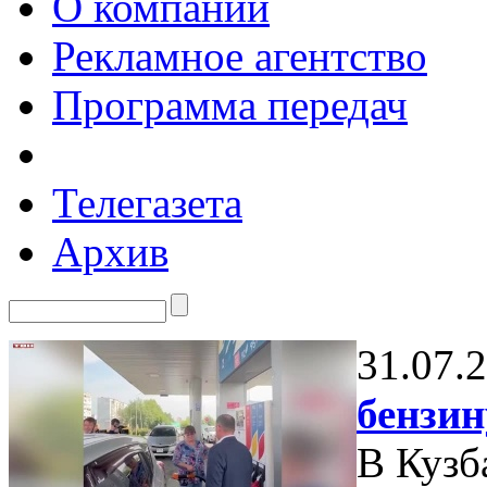
О компании
Рекламное агентство
Программа передач
Телегазета
Архив
31.07.
бензин
В Кузб