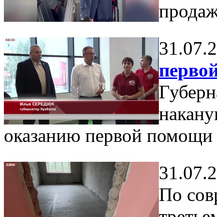
продаж
31.07.
перво
Губерн
накану
оказанию первой помощи 
31.07.
По сов
третье