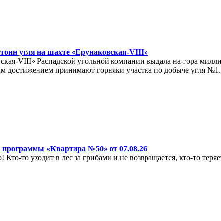
 тонн угля на шахте «Ерунаковская-VIII»
кая-VIII» Распадской угольной компании выдала на-гора миллио
м достижением принимают горняки участка по добыче угля №1.
 программы «Квартира №50» от 07.08.26
! Кто-то уходит в лес за грибами и не возвращается, кто-то теряе