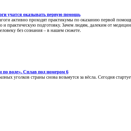
оги учатся оказывать первую помощь
агоги активно проходят практикумы по оказанию первой помощи
о и практическую подготовку. Зачем людям, далеким от медицины
еловеку без сознания – в нашем сюжете.
 по воде». Сплав под номером 6
азных уголков страны снова возьмутся за вёсла. Сегодня старт