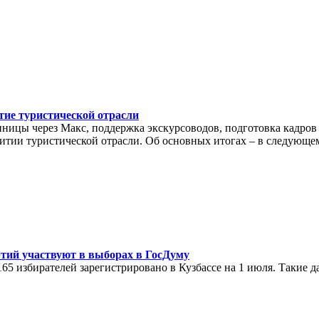
тие туристической отрасли
тиницы через Макс, поддержка экскурсоводов, подготовка кадро
итии туристической отрасли. Об основных итогах – в следующе
ртий участвуют в выборах в ГосДуму
165 избирателей зарегистрировано в Кузбассе на 1 июля. Такие