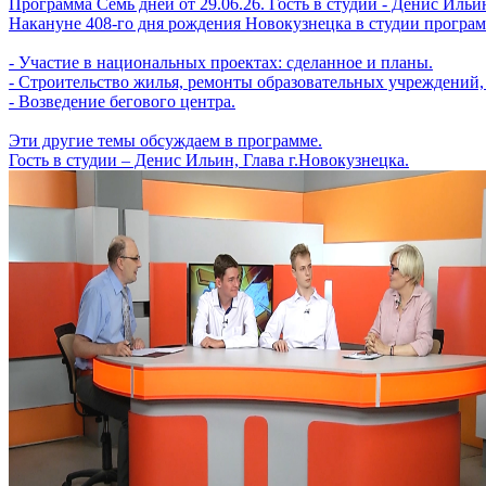
Программа Семь дней от 29.06.26. Гость в студии - Денис Ильи
Накануне 408-го дня рождения Новокузнецка в студии програм
- Участие в национальных проектах: сделанное и планы.
- Строительство жилья, ремонты образовательных учреждений, 
- Возведение бегового центра.
Эти другие темы обсуждаем в программе.
Гость в студии – Денис Ильин, Глава г.Новокузнецка.