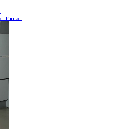
».
мы России.