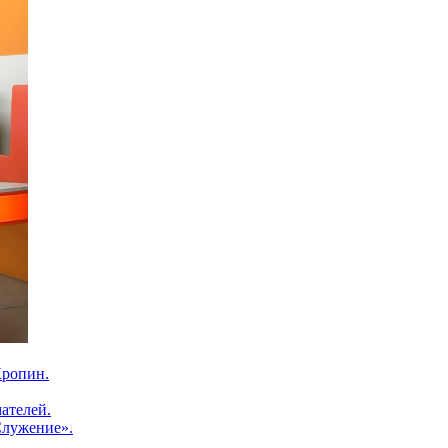
Кропин.
ателей.
Служение».