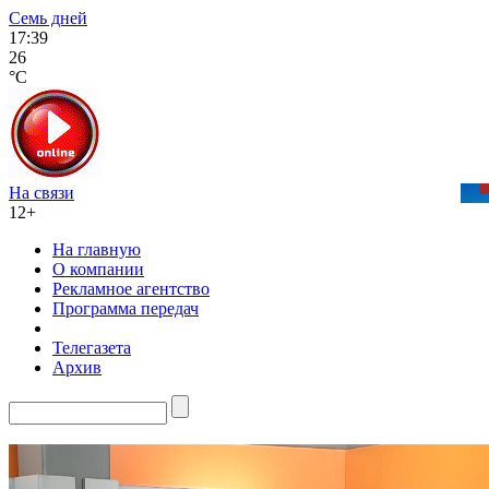
Семь дней
17:39
26
°C
На связи
12+
На главную
О компании
Рекламное агентство
Программа передач
Телегазета
Архив