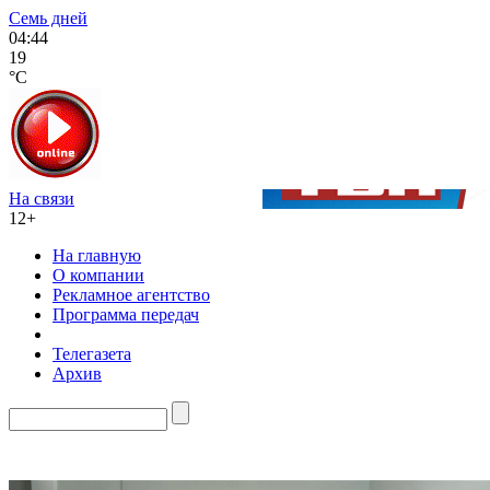
Семь дней
04:44
19
°C
На связи
12+
На главную
О компании
Рекламное агентство
Программа передач
Телегазета
Архив