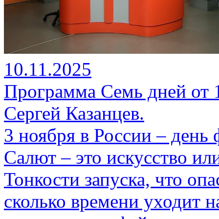
10.11.2025
Программа Семь дней от 10
Сергей Казанцев.
3 ноября в России – день 
Салют – это искусство ил
Тонкости запуска, что опа
сколько времени уходит н