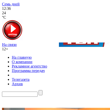
Семь дней
12:36
24
°C
На связи
12+
На главную
О компании
Рекламное агентство
Программа передач
Телегазета
Архив