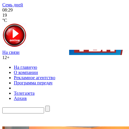
Семь дней
08:29
19
°C
На связи
12+
На главную
О компании
Рекламное агентство
Программа передач
Телегазета
Архив