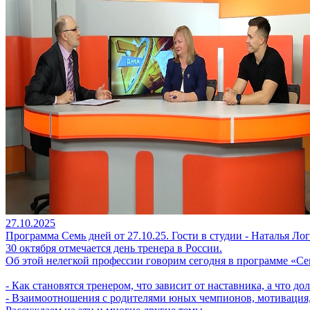
27.10.2025
Программа Семь дней от 27.10.25. Гости в студии - Наталья Л
30 октября отмечается день тренера в России.
Об этой нелегкой профессии говорим сегодня в программе «Се
- Как становятся тренером, что зависит от наставника, а что д
- Взаимоотношения с родителями юных чемпионов, мотивация