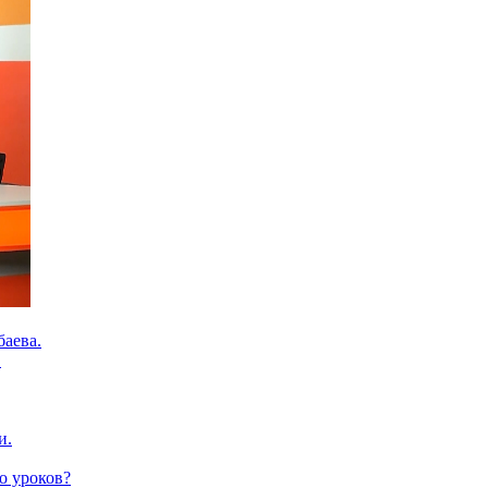
баева.
.
и.
о уроков?