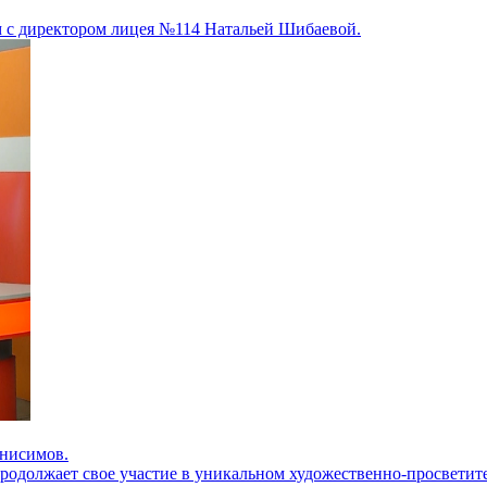
м с директором лицея №114 Натальей Шибаевой.
Анисимов.
одолжает свое участие в уникальном художественно-просветите