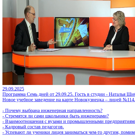
29.09.2025
Программа Семь дней от 29.09.25. Гость в студии - Наталья Ши
Новое учебное заведение на карте Новокузнецка – лицей №114
- Почему выбрана инженерная направленность?
- Стремятся ли сами школьники быть инженерами?
- Взаимоотношения с вузами и промышленными предприятиям
- Кадровый состав педагогов.
- Успевают ли ученики лицея заниматься чем-то другим, помим