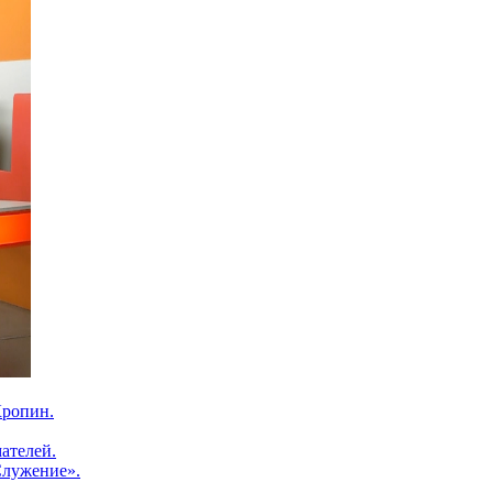
Кропин.
ателей.
Служение».