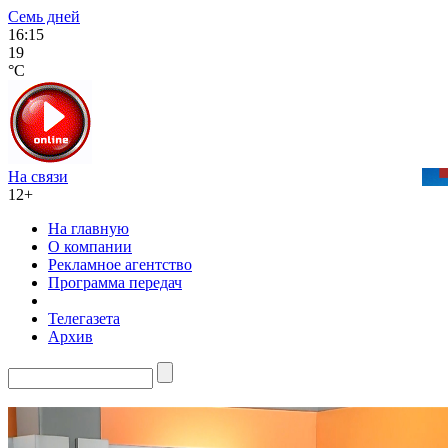
Семь дней
16:15
19
°C
На связи
12+
На главную
О компании
Рекламное агентство
Программа передач
Телегазета
Архив