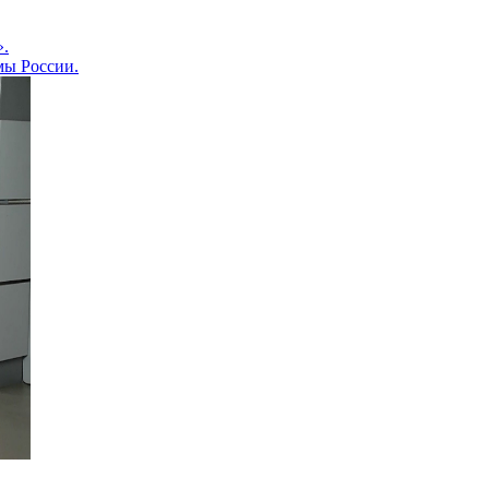
».
мы России.