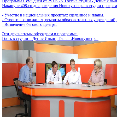
Программа Семь дней от 29.06.26. Гость в студии - Денис Ильи
Накануне 408-го дня рождения Новокузнецка в студии програм
- Участие в национальных проектах: сделанное и планы.
- Строительство жилья, ремонты образовательных учреждений, 
- Возведение бегового центра.
Эти другие темы обсуждаем в программе.
Гость в студии – Денис Ильин, Глава г.Новокузнецка.