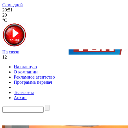
Семь дней
20:51
20
°C
На связи
12+
На главную
О компании
Рекламное агентство
Программа передач
Телегазета
Архив