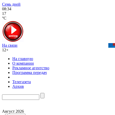
Семь дней
08:34
17
°C
На связи
12+
На главную
О компании
Рекламное агентство
Программа передач
Телегазета
Архив
Август 2026