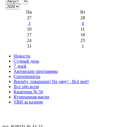
Пн
Вт
27
28
3
4
10
11
17
18
24
25
31
1
Новости
Судный день
7 дней
Авторские программы
Спецпроекты
Вперёд, товарищи! На дачу! - Всё моё!
Все обо всем
Квартира № 50
Кулинарная магия
ТВН за кадром
тел. 8(3843) 46-44-22