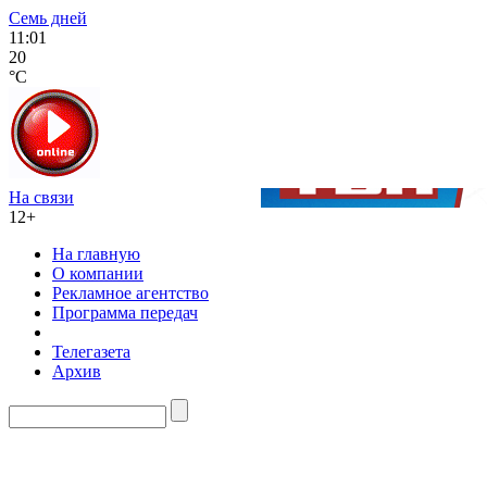
Семь дней
11:01
20
°C
На связи
12+
На главную
О компании
Рекламное агентство
Программа передач
Телегазета
Архив