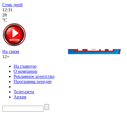
Семь дней
12:31
28
°C
На связи
12+
На главную
О компании
Рекламное агентство
Программа передач
Телегазета
Архив