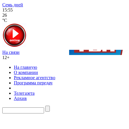
Семь дней
15:55
26
°C
На связи
12+
На главную
О компании
Рекламное агентство
Программа передач
Телегазета
Архив