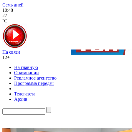
Семь дней
10:48
27
°C
На связи
12+
На главную
О компании
Рекламное агентство
Программа передач
Телегазета
Архив