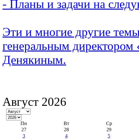
- Планы и задачи на след
Эти и многие другие темы
генеральным директором
Денякиным.
Август 2026
Пн
Вт
Ср
27
28
29
3
4
5