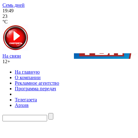
Семь дней
19:49
23
°C
На связи
12+
На главную
О компании
Рекламное агентство
Программа передач
Телегазета
Архив