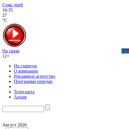
Семь дней
16:35
27
°C
На связи
12+
На главную
О компании
Рекламное агентство
Программа передач
Телегазета
Архив
Август 2026