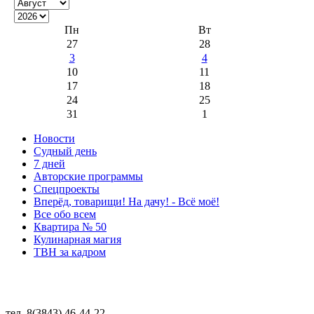
Пн
Вт
27
28
3
4
10
11
17
18
24
25
31
1
Новости
Судный день
7 дней
Авторские программы
Спецпроекты
Вперёд, товарищи! На дачу! - Всё моё!
Все обо всем
Квартира № 50
Кулинарная магия
ТВН за кадром
тел. 8(3843) 46-44-22