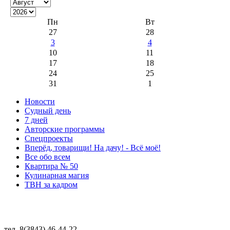
Пн
Вт
27
28
3
4
10
11
17
18
24
25
31
1
Новости
Судный день
7 дней
Авторские программы
Спецпроекты
Вперёд, товарищи! На дачу! - Всё моё!
Все обо всем
Квартира № 50
Кулинарная магия
ТВН за кадром
тел. 8(3843) 46-44-22