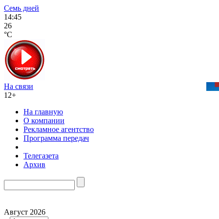
Семь дней
14:45
26
°C
На связи
12+
На главную
О компании
Рекламное агентство
Программа передач
Телегазета
Архив
Август 2026