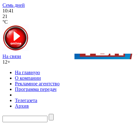
Семь дней
10:41
21
°C
На связи
12+
На главную
О компании
Рекламное агентство
Программа передач
Телегазета
Архив