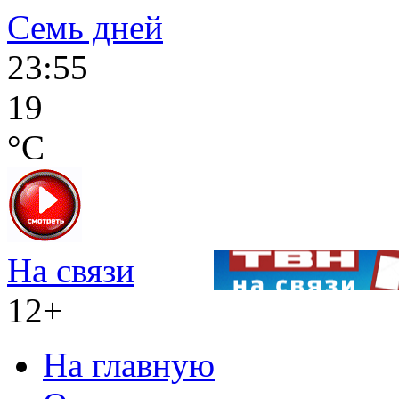
Семь дней
23:55
19
°C
На связи
12+
На главную