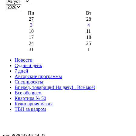
Пн
Вт
27
28
3
4
10
11
17
18
24
25
31
1
Новости
Судный день
7 дней
Авторские программы
Спецпроекты
Вперёд, товарищи! На дачу! - Всё моё!
Все обо всем
Квартира № 50
Кулинарная магия
ТВН за кадром
тел. 8(3843) 46-44-22