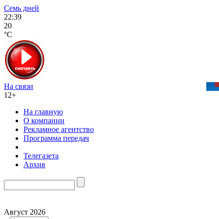
Семь дней
22:39
20
°C
На связи
12+
На главную
О компании
Рекламное агентство
Программа передач
Телегазета
Архив
Август 2026