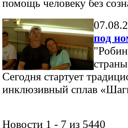
помощь человеку без созн
07.08.
под но
"Робин
страны 
Сегодня стартует традицио
инклюзивный сплав «Шаги
Новости 1 - 7 из 5440