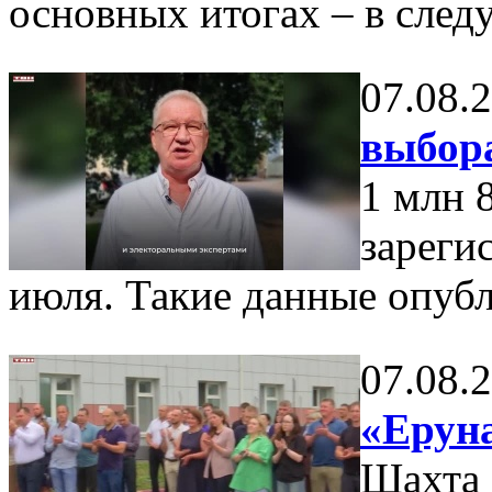
основных итогах – в сле
07.08.
выбор
1 млн 
зареги
июля. Такие данные опуб
07.08.
«Еруна
Шахта 