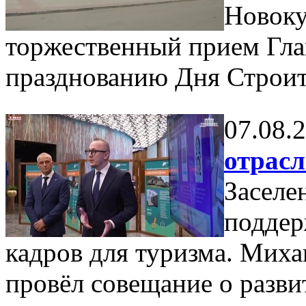
Новоку
торжественный прием Гла
празднованию Дня Строит
07.08.
отрас
Заселе
поддер
кадров для туризма. Мих
провёл совещание о разви