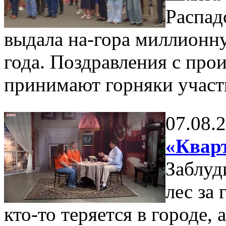
Распад
выдала на-гора миллионну
года. Поздравления с пр
принимают горняки участ
07.08.
«Кварт
Заблуд
лес за
кто-то теряется в городе,