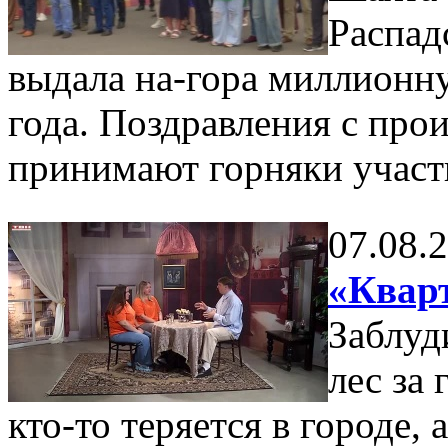
Распад
выдала на-гора миллионну
года. Поздравления с пр
принимают горняки участ
07.08.
«Кварт
Заблуд
лес за
кто-то теряется в городе,