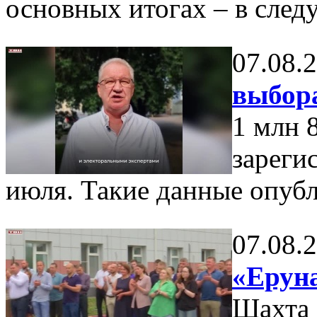
основных итогах – в сле
07.08.
выбор
1 млн 
зареги
июля. Такие данные опуб
07.08.
«Еруна
Шахта 