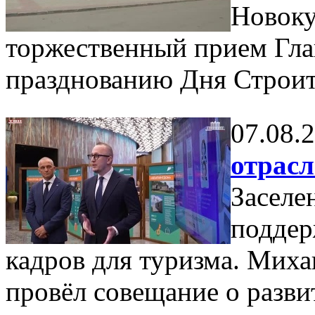
Новоку
торжественный прием Гла
празднованию Дня Строит
07.08.
отрас
Заселе
поддер
кадров для туризма. Мих
провёл совещание о разви