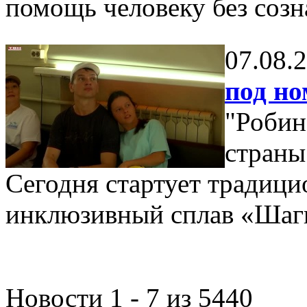
помощь человеку без созн
07.08.
под но
"Робин
страны 
Сегодня стартует традицио
инклюзивный сплав «Шаги
Новости 1 - 7 из 5440