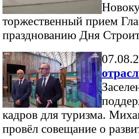
Новоку
торжественный прием Гла
празднованию Дня Строит
07.08.
отрас
Заселе
поддер
кадров для туризма. Мих
провёл совещание о разви