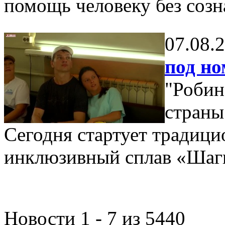
помощь человеку без созн
07.08.
под но
"Робин
страны 
Сегодня стартует традицио
инклюзивный сплав «Шаги
Новости 1 - 7 из 5440