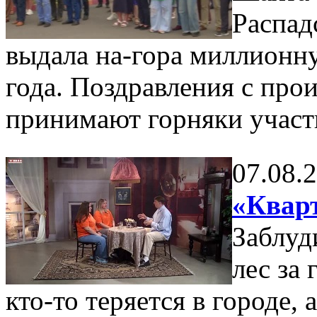
Распад
выдала на-гора миллионну
года. Поздравления с пр
принимают горняки участ
07.08.
«Кварт
Заблуд
лес за
кто-то теряется в городе,