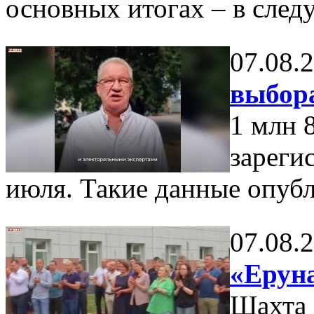
основных итогах – в сле
07.08.
выбор
1 млн 
зареги
июля. Такие данные опуб
07.08.
«Еруна
Шахта 