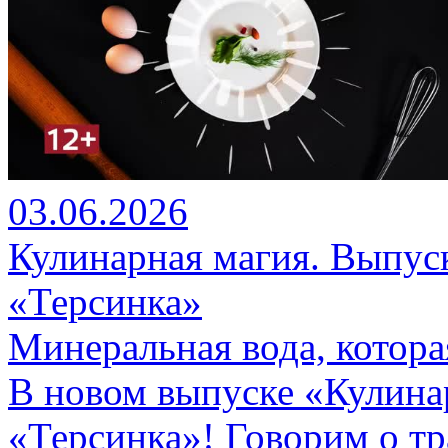
03.06.2026
Кулинарная магия. Выпуск
«Терсинка»
Минеральная вода, котора
В новом выпуске «Кулинар
«Терсинка»! Говорим о тр