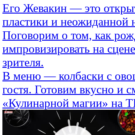
Его Жевакин — это открыт
пластики и неожиданной 
Поговорим о том, как рож
импровизировать на сцен
зрителя.
В меню — колбаски с ово
гостя. Готовим вкусно и 
«Кулинарной магии» на Т