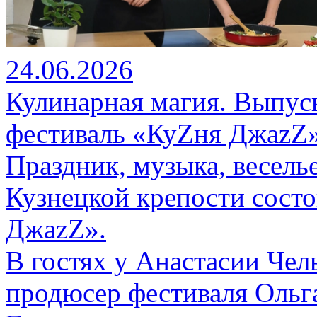
24.06.2026
Кулинарная магия. Выпус
фестиваль «КуZня ДжаzZ»
Праздник, музыка, весель
Кузнецкой крепости сост
ДжаzZ».
В гостях у Анастасии Чел
продюсер фестиваля Ольг