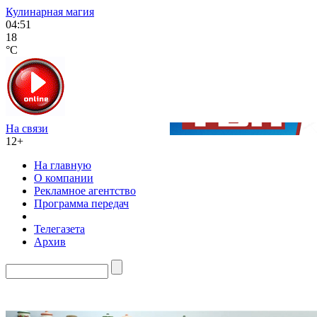
Кулинарная магия
04:51
18
°C
На связи
12+
На главную
О компании
Рекламное агентство
Программа передач
Телегазета
Архив