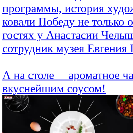
программы, история худож
ковали Победу не только 
гостях у Анастасии Чел
сотрудник музея Евгения 
А на столе— ароматное ча
вкуснейшим соусом!