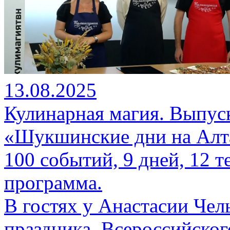
13.08.2025
Кулинарная магия. Выпуск
«Шукшинские дни на Алт
100 событий, 9 дней, 12 
программа.
В гостях у Анастасии Чел
праздника, Всероссийско