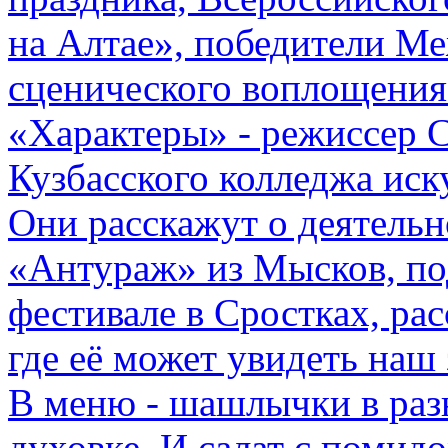
на Алтае», победители М
сценического воплощени
«Характеры» - режиссер С
Кузбасского колледжа иск
Они расскажут о деятель
«Антураж» из Мысков, по
фестивале в Сростках, рас
где её может увидеть наш 
В меню - шашлычки в разн
духовке. И салат с помид