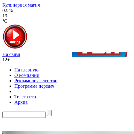
Кулинарная магия
02:46
19
°C
На связи
12+
На главную
О компании
Рекламное агентство
Программа передач
Телегазета
Архив