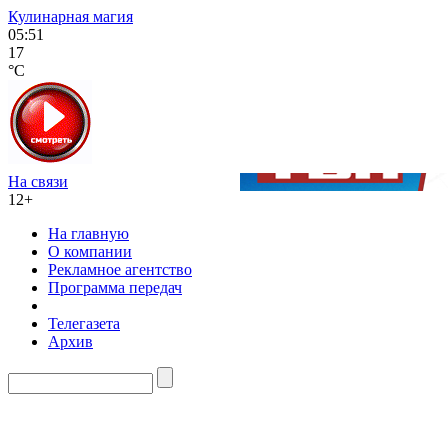
Кулинарная магия
05:51
17
°C
На связи
12+
На главную
О компании
Рекламное агентство
Программа передач
Телегазета
Архив