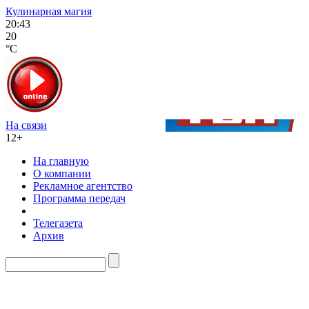
Кулинарная магия
20:43
20
°C
На связи
12+
На главную
О компании
Рекламное агентство
Программа передач
Телегазета
Архив