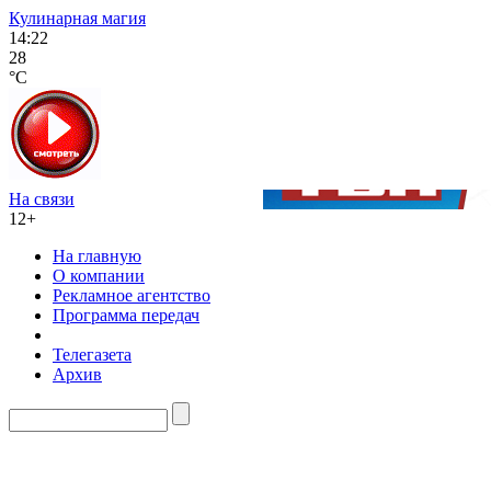
Кулинарная магия
14:22
28
°C
На связи
12+
На главную
О компании
Рекламное агентство
Программа передач
Телегазета
Архив