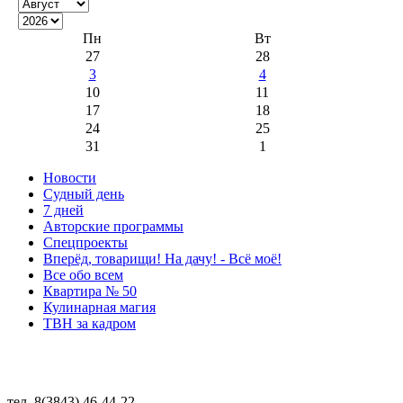
Пн
Вт
27
28
3
4
10
11
17
18
24
25
31
1
Новости
Судный день
7 дней
Авторские программы
Спецпроекты
Вперёд, товарищи! На дачу! - Всё моё!
Все обо всем
Квартира № 50
Кулинарная магия
ТВН за кадром
тел. 8(3843) 46-44-22