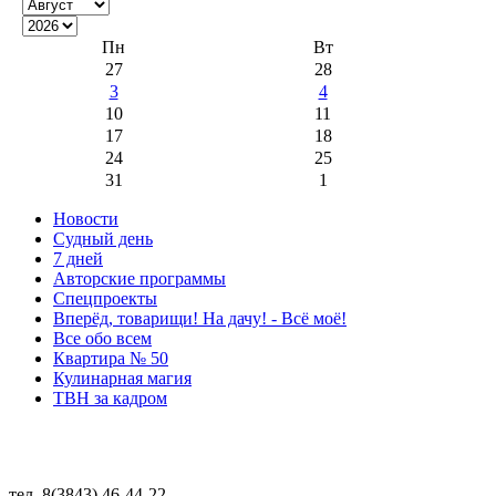
Пн
Вт
27
28
3
4
10
11
17
18
24
25
31
1
Новости
Судный день
7 дней
Авторские программы
Спецпроекты
Вперёд, товарищи! На дачу! - Всё моё!
Все обо всем
Квартира № 50
Кулинарная магия
ТВН за кадром
тел. 8(3843) 46-44-22