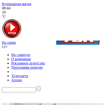
Кулинарная магия
08:44
19
°C
На связи
12+
На главную
О компании
Рекламное агентство
Программа передач
Телегазета
Архив