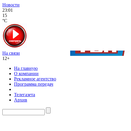
Новости
23:01
15
°C
На связи
12+
На главную
О компании
Рекламное агентство
Программа передач
Телегазета
Архив