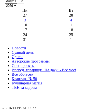
Пн
Вт
27
28
3
4
10
11
17
18
24
25
31
1
Новости
Судный день
7 дней
Авторские программы
Спецпроекты
Вперёд, товарищи! На дачу! - Всё моё!
Все обо всем
Квартира № 50
Кулинарная магия
ТВН за кадром
тел. 8(3843) 46-44-22