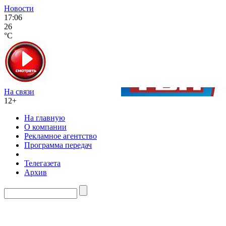
Новости
17:06
26
°C
На связи
12+
На главную
О компании
Рекламное агентство
Программа передач
Телегазета
Архив